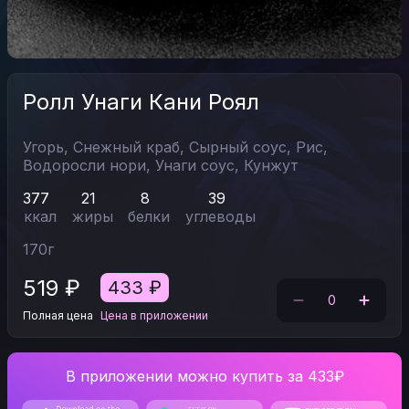
Ролл Унаги Кани Роял
Угорь,
Снежный краб,
Сырный соус,
Рис,
Водоросли нори,
Унаги соус,
Кунжут
377
21
8
39
ккал
жиры
белки
углеводы
170
г
519
₽
433
₽
0
Полная цена
Цена в приложении
В приложении можно купить за 433₽