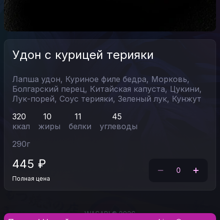
Удон с курицей терияки
Лапша удон,
Куриное филе бедра,
Морковь,
Болгарский перец,
Китайская капуста,
Цукини,
Лук-порей,
Соус терияки,
Зеленый лук,
Кунжут
320
10
11
45
ккал
жиры
белки
углеводы
290
г
445
₽
0
Полная цена
WASABI ® 2026