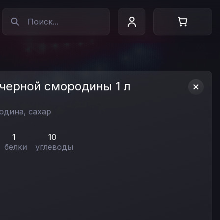
 черной смородины 1 л
одина, сахар
1
10
белки
углеводы