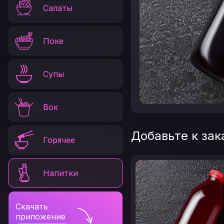
Салаты
Поке
Супы
Вок
Добавьте к зак
Горячее
Напитки
Скачать
приложение