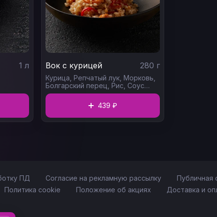
1
л
Вок с курицей
280
г
Курица,
Репчатый лук,
Морковь,
Болгарский перец,
Рис,
Соус
терияки
439 ₽
ботку ПД
Согласие на рекламную рассылку
Публичная 
Политика cookie
Положение об акциях
Доставка и оп