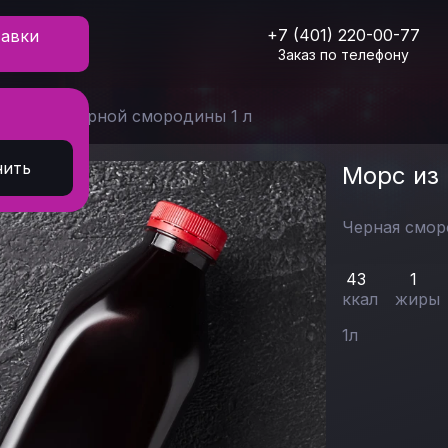
+7 (401) 220-00-77
тавки
Заказ по телефону
Морс из черной смородины 1 л
нить
Морс из
Черная смор
43
1
ккал
жиры
1
л