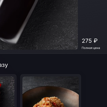
275
₽
Полная цена
азу