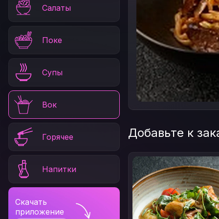
Салаты
Поке
Супы
Вок
Добавьте к зак
Горячее
Напитки
Скачать
приложение