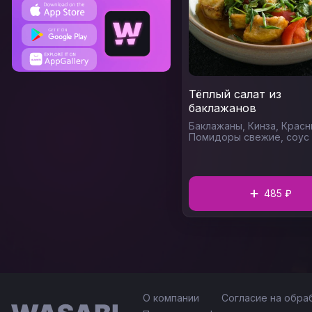
Тёплый салат из
баклажанов
Баклажаны,
Кинза,
Красн
Помидоры свежие,
соус
салата (соус устричный,
сладкий чили (острый), 
соевый, масло кунжутно
485 ₽
О компании
Согласие на обра