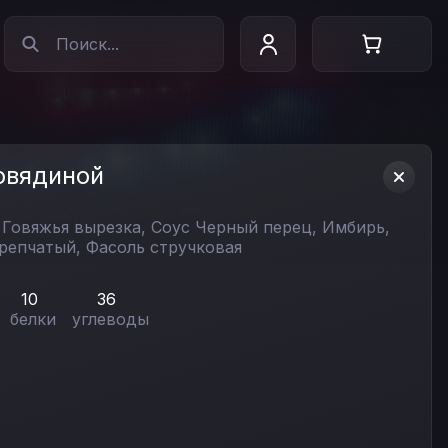
овядиной
,
Говяжья вырезка,
Соус Черный перец,
Имбирь,
 репчатый,
Фасоль стручковая
10
36
белки
углеводы