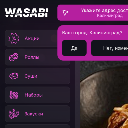
Укажите адрес дос
Калининград
Ваш город: Калининград?
Главная
Вок
Удон
Акции
Да
Нет, изме
Роллы
Суши
Наборы
Закуски