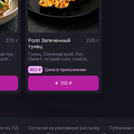
270
г
Ролл Запеченный
245
г
тунец
ый лук,
Тунец,
Снежный краб,
Рис,
 для
Омлет,
острый соус спайси,
 соус
Унаги соус,
Кунжут
соус
463
₽
Цена в приложении
е)
555 ₽
ботку ПД
Согласие на рекламную рассылку
Публичная 