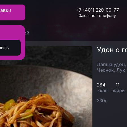
+7 (401) 220-00-77
тавки
Заказ по телефону
 с говядиной
нить
Удон с г
Лапша удон
Чеснок,
Лук
284
11
ккал
жиры
330
г