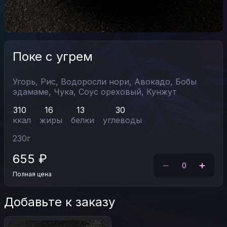
Поке с угрем
Угорь,
Рис,
Водоросли нори,
Авокадо,
Бобы
эдамаме,
Чука,
Соус ореховый,
Кунжут
310
16
13
30
ккал
жиры
белки
углеводы
230
г
655
₽
0
Полная цена
Добавьте к заказу