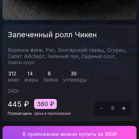
Запеченный ролл Чикен
Куриное филе,
Рис,
Болгарский перец,
Огурец,
Салат Айсберг,
Зеленый лук,
Сырный соус,
Унаги соус
312
14
8
39
ккал
жиры
белки
углеводы
240
г
445
₽
360
₽
0
Полная цена
Цена в приложении
В приложении можно купить за 360₽