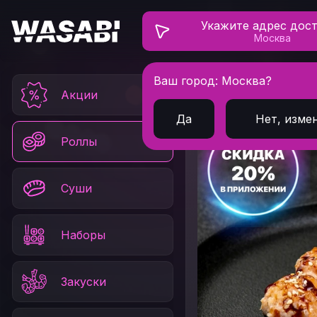
Укажите адрес дос
Москва
Ваш город: Москва?
Главная
Роллы
За
Акции
Да
Нет, изме
Роллы
Суши
Наборы
Закуски