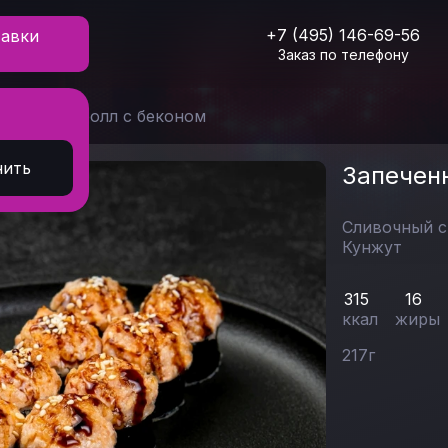
+7 (495) 146-69-56
тавки
Заказ по телефону
печенный ролл с беконом
нить
Запечен
Сливочный 
Кунжут
315
16
ккал
жиры
217
г