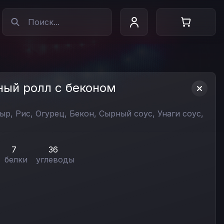
ный ролл с беконом
сыр,
Рис,
Огурец,
Бекон,
Сырный соус,
Унаги соус,
7
36
белки
углеводы