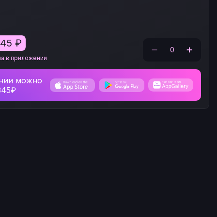
345
₽
0
на в приложении
нии можно
345₽