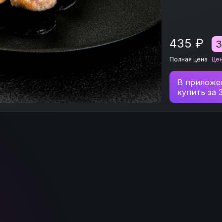
435
₽
Полная цена
Це
В приложе
купить за 