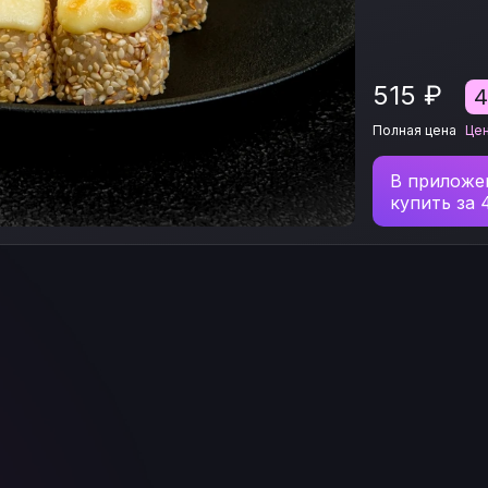
515
₽
Полная цена
Це
В приложе
купить за 