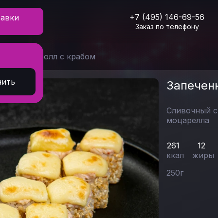
+7 (495) 146-69-56
тавки
Заказ по телефону
печенный ролл с крабом
нить
Запечен
Сливочный 
моцарелла
261
12
ккал
жиры
250
г