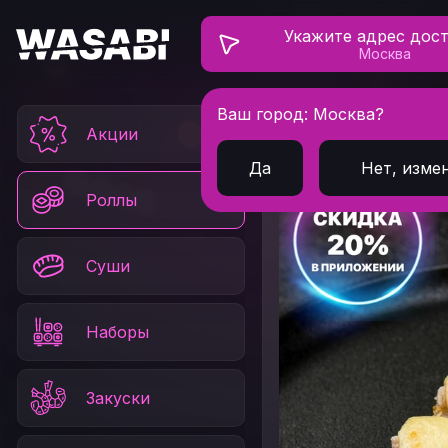
Укажите адрес дос
Москва
Ваш город: Москва?
Главная
Роллы
За
Акции
Да
Нет, изме
Роллы
Суши
Наборы
Закуски