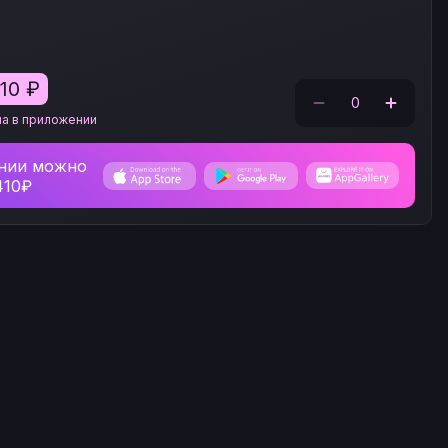
410
₽
0
на в приложении
нии можно
410₽