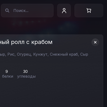
ный ролл с крабом
сыр,
Рис,
Огурец,
Кунжут,
Снежный краб,
Сыр
9
30
белки
углеводы