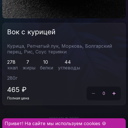
Вок с курицей
Курица,
Репчатый лук,
Морковь,
Болгарский
перец,
Рис,
Соус терияки
278
7
10
44
ккал
жиры
белки
углеводы
280
г
465
₽
0
Полная цена
WASABI ® 2026
Привет! На сайте мы используем cookies 🍪