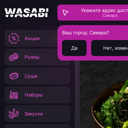
Укажите адрес дос
Самара
Ваш город: Самара?
Главная
Поке
Пок
Акции
Да
Нет, изме
Роллы
Суши
Наборы
Закуски