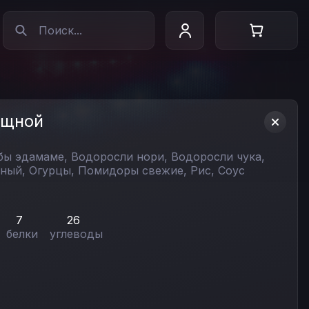
ощной
бы эдамаме,
Водоросли нори,
Водоросли чука,
еный,
Огурцы,
Помидоры свежие,
Рис,
Соус
7
26
белки
углеводы