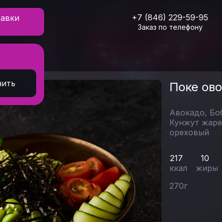
+7 (846) 229-59-95
тавки
Заказ по телефону
е овощной
нить
Поке ов
Авокадо,
Бо
Кунжут жар
ореховый
217
10
ккал
жиры
270
г