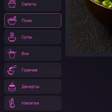
Салаты
Поке
Супы
Вок
Горячее
Десерты
Напитки