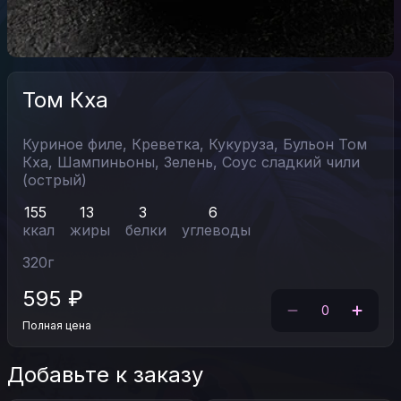
Том Кха
Куриное филе,
Креветка,
Кукуруза,
Бульон Том
Кха,
Шампиньоны,
Зелень,
Соус сладкий чили
(острый)
155
13
3
6
ккал
жиры
белки
углеводы
320
г
595
₽
0
Полная цена
Добавьте к заказу