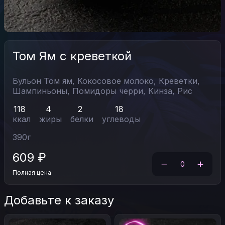
Том Ям с креветкой
Бульон Том ям,
Кокосовое молоко,
Креветки,
Шампиньоны,
Помидоры черри,
Кинза,
Рис
118
4
2
18
ккал
жиры
белки
углеводы
390
г
609
₽
0
Полная цена
Добавьте к заказу