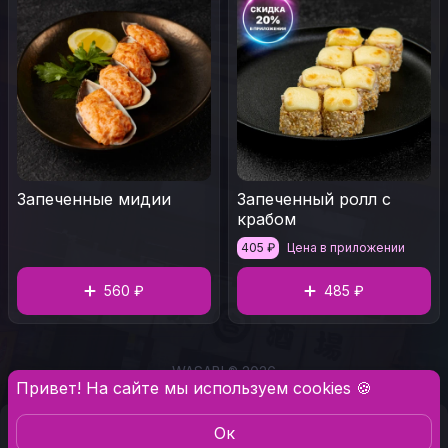
Запеченные мидии
Запеченный ролл с
крабом
405
₽
Цена в приложении
560 ₽
485 ₽
WASABI ® 2026
Привет! На сайте мы используем cookies 🍪
Oк