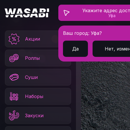
Укажите адрес дос
Уфа
Ваш город: Уфа?
Главная
Напитки
Акции
Да
Нет, изме
Роллы
Суши
Наборы
Закуски