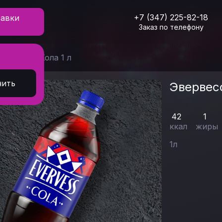
+7 (347) 225-82-18
тавки
Заказ по телефону
Эвервесс Кола 1 л
нить
Эвервесс
42
1
ккал
жиры
1
л