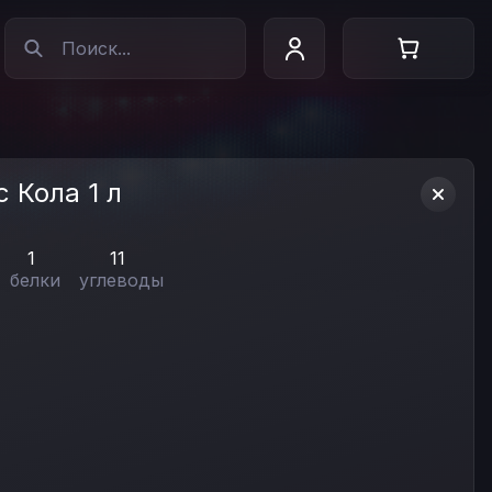
 Кола 1 л
1
11
белки
углеводы