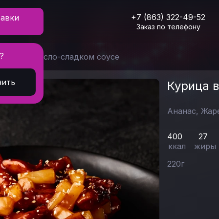
+7 (863) 322-49-52
тавки
Заказ по телефону
?
Курица в кисло-сладком соусе
нить
Курица 
Ананас,
Жар
400
27
ккал
жиры
220
г