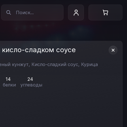
в кисло-сладком соусе
еный кунжут,
Кисло-сладкий соус,
Курица
14
24
белки
углеводы