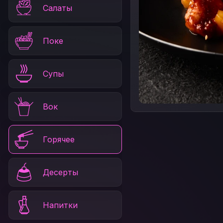
Салаты
Поке
Супы
Вок
Горячее
Десерты
Напитки