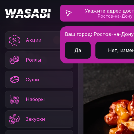
Укажите адрес дос
Ростов-на-Дону
Ваш город: Ростов-на-Дону
Главная
Горячее
Акции
Да
Нет, изме
Роллы
Суши
Наборы
Закуски