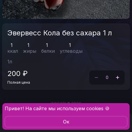
Эвервесс Кола без сахара 1 л
1
1
1
1
ккал
жиры
белки
углеводы
1
л
200
₽
0
Полная цена
WASABI ® 2026
Привет! На сайте мы используем cookies 🍪
Oк
Меню
Профиль
Ещё
Корзина