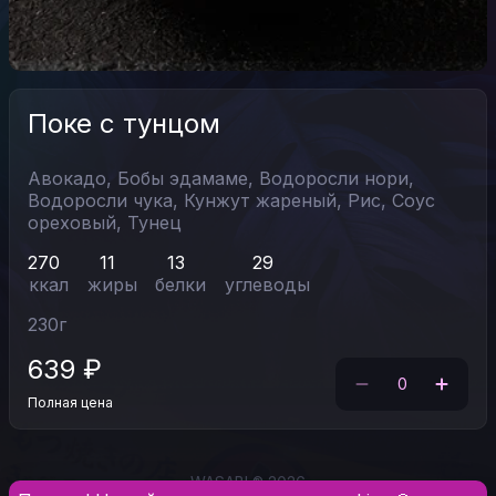
Поке с тунцом
Авокадо,
Бобы эдамаме,
Водоросли нори,
Водоросли чука,
Кунжут жареный,
Рис,
Соус
ореховый,
Тунец
270
11
13
29
ккал
жиры
белки
углеводы
230
г
639
₽
0
Полная цена
WASABI ® 2026