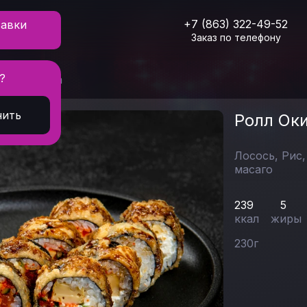
+7 (863) 322-49-52
тавки
Заказ по телефону
?
лл Окинава
нить
Ролл Ок
Лосось,
Рис
масаго
239
5
ккал
жиры
230
г