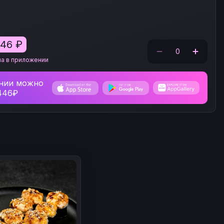
446
₽
0
на в приложении
нии можно
 446₽