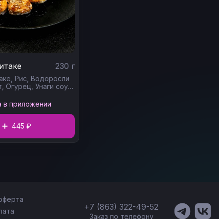
итаке
230
г
аке,
Рис,
Водоросли
т,
Огурец,
Унаги соус,
с,
Кунжут
а в приложении
445 ₽
оферта
+7 (863) 322-49-52
лата
Заказ по телефону