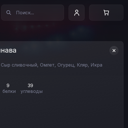
инава
,
Сыр сливочный,
Омлет,
Огурец,
Кляр,
Икра
9
39
белки
углеводы