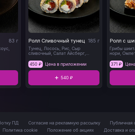
83
г
Ролл Сливочный тунец
185
г
Ролл с ши
оус,
Тунец,
Лосось,
Рис,
Сыр
Грибы шиит
сливочный,
Салат Айсберг,
нори,
Омле
Кунжут
Сырный соу
450
₽
Цена в приложении
371
₽
Цен
540 ₽
ботку ПД
Согласие на рекламную рассылку
Публичная 
Политика cookie
Положение об акциях
Доставка и оп