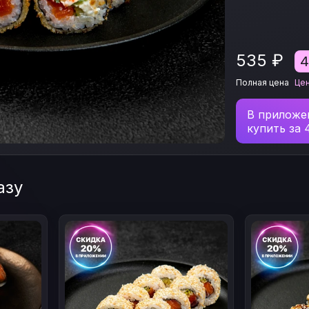
535
₽
Полная цена
Це
В приложе
купить за
азу