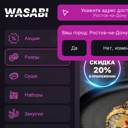
Укажите адрес дос
Ростов-на-Дону
Ваш город: Ростов-на-Дону
Главная
Роллы
Ро
Акции
Да
Нет, изме
Роллы
Суши
Наборы
Закуски