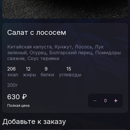
Салат с лососем
Китайская капуста,
Кунжут,
Лосось,
Лук
зеленый,
Огурец,
Болгарский перец,
Помидоры
свежие,
Соус терияки
206
12
9
15
ккал
жиры
белки
углеводы
200
г
630
₽
0
Полная цена
Добавьте к заказу