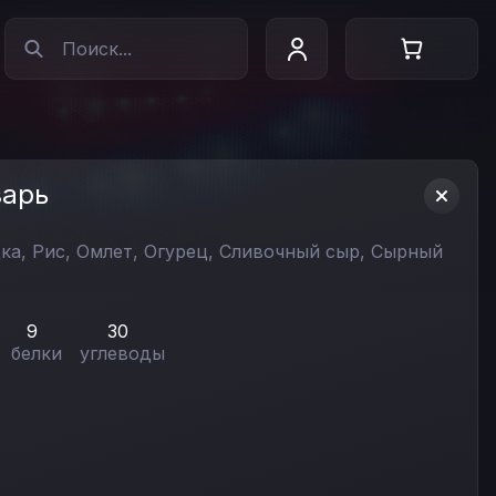
зарь
дка,
Рис,
Омлет,
Огурец,
Сливочный сыр,
Сырный
9
30
белки
углеводы