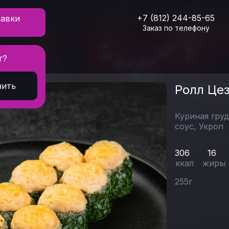
+7 (812) 244-85-65
тавки
Заказ по телефону
г?
лл Цезарь
нить
Ролл Це
Куриная гру
соус,
Укроп
306
16
ккал
жиры
255
г