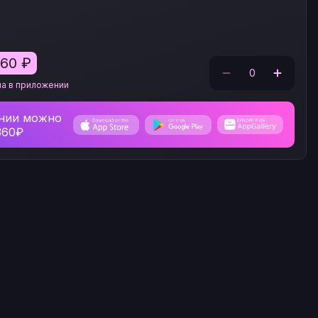
360
₽
0
на в приложении
нии можно
360₽