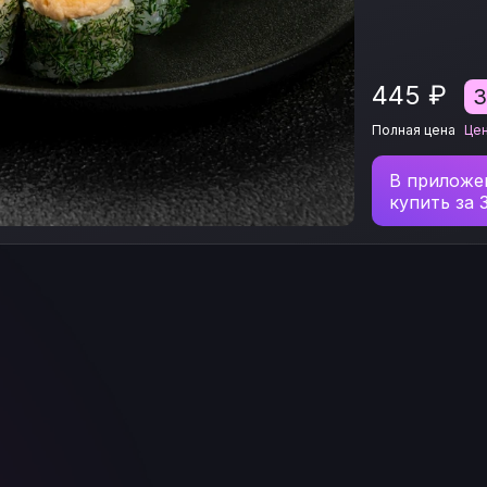
445
₽
Полная цена
Це
В приложе
купить за 