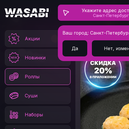
Укажите адрес дос
Санкт-Петербург
Ваш город: Санкт-Петербур
Главная
Роллы
Ро
Акции
Да
Нет, изме
Новинки
Роллы
Суши
Наборы