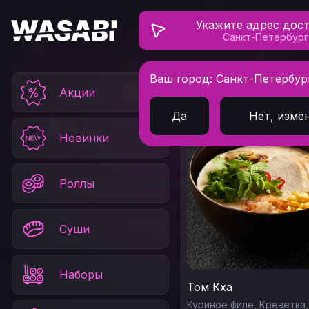
Укажите адрес дос
Санкт-Петербург
Ваш город: Санкт-Петербур
Главная
Супы
Акции
Да
Нет, изме
Новинки
Роллы
Суши
Наборы
Том Кха
Куриное филе,
Креветка,