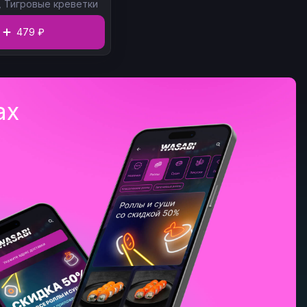
,
Тигровые креветки
479 ₽
ах