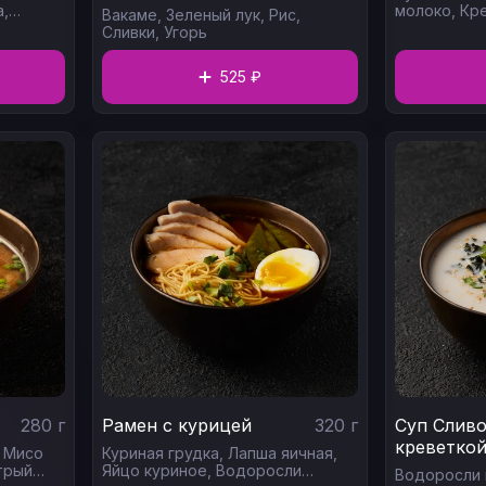
а,
молоко,
Кр
Вакаме,
Зеленый лук,
Рис,
ус
Помидоры 
Сливки,
Угорь
525 ₽
280
г
Рамен с курицей
320
г
Суп Сливо
креветко
,
Мисо
Куриная грудка,
Лапша яичная,
трый
Яйцо куриное,
Водоросли
Водоросли 