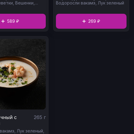
еветки,
Вешенки,
Водоросли вакамэ,
Лук зеленый
черри,
Кинза,
Рис
589 ₽
269 ₽
чный с
265
г
й
вакамэ,
Лук зеленый,