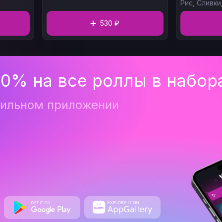
масло,
вакамэ,
Горошек стручковый,
Рис,
Сливки
Лук зеленый,
Бульон рамен
530 ₽
0% на все роллы в набор
бильном приложении