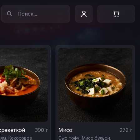
креветкой
390
г
Мисо
272
г
 ям,
Кокосовое
Сыр тофу,
Мисо бульон,