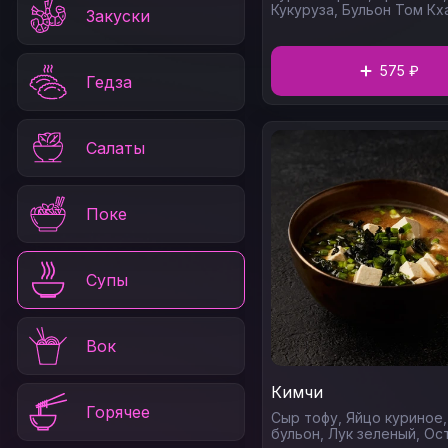
Кукуруза,
Бульон Том Кх
Закуски
Шампиньоны,
Зелень,
Со
сладкий чили (острый)
575 ₽
Гедза
Салаты
Поке
Супы
Вок
Кимчи
Горячее
Сыр тофу,
Яйцо куриное
бульон,
Лук зеленый,
Ос