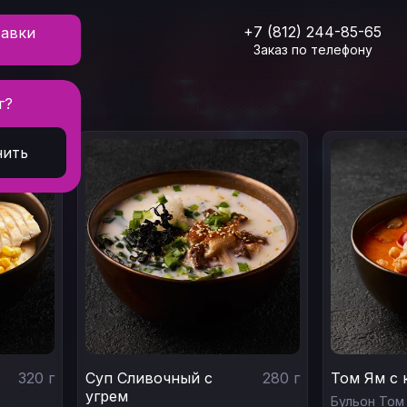
+7 (812) 244-85-65
тавки
Заказ по телефону
г?
нить
320
г
Суп Сливочный с
280
г
Том Ям с 
угрем
Бульон Том