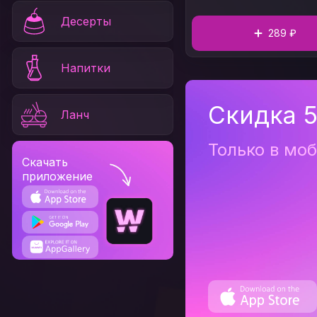
соус ширачи,
Кунжутное 
Водоросли вакамэ
Десерты
289 ₽
Напитки
Скидка 5
Ланч
Только в мо
Скачать
приложение