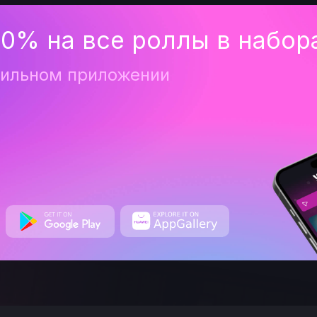
0% на все роллы в набор
бильном приложении