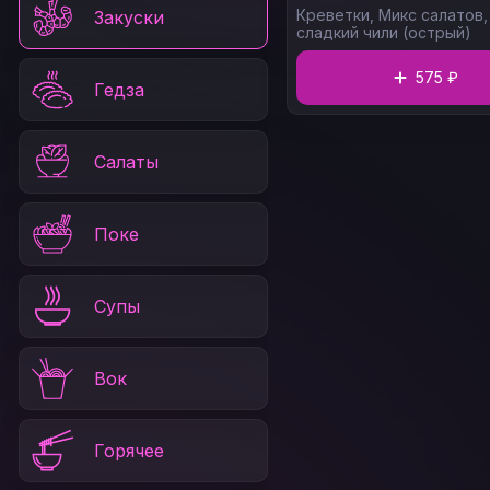
Креветки,
Микс салатов
Закуски
сладкий чили (острый)
575 ₽
Гедза
Салаты
Поке
Супы
Вок
Горячее