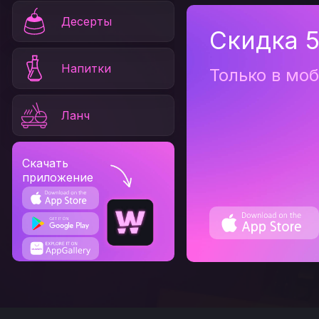
Десерты
Скидка 5
Напитки
Только в мо
Ланч
Скачать
приложение