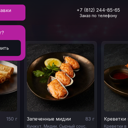
+7 (812) 244-85-65
тавки
Заказ по телефону
г?
нить
150
г
Запеченные мидии
83
г
Креветки 
Кунжут,
Мидии,
Сырный соус,
Креветки в