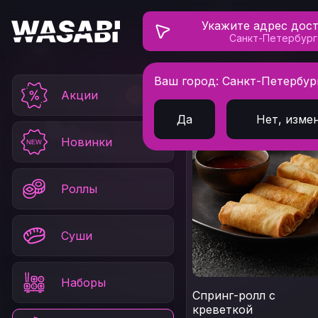
Укажите адрес дос
Санкт-Петербург
Ваш город: Санкт-Петербур
Главная
Закуски
Акции
Да
Нет, изме
Новинки
Роллы
Суши
Наборы
Спринг-ролл с
креветкой