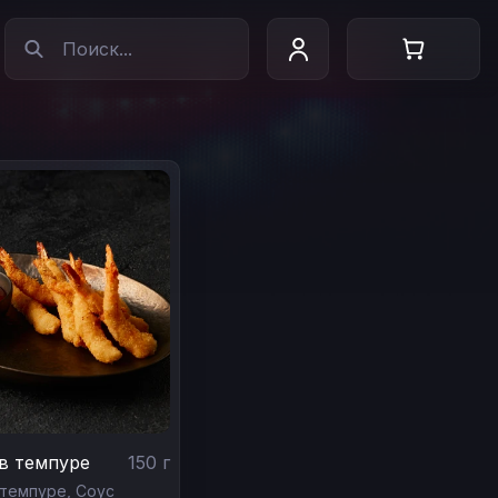
в темпуре
150
г
 темпуре,
Соус