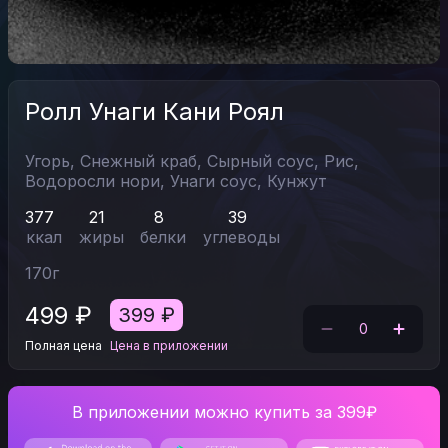
Ролл Унаги Кани Роял
Угорь,
Снежный краб,
Сырный соус,
Рис,
Водоросли нори,
Унаги соус,
Кунжут
377
21
8
39
ккал
жиры
белки
углеводы
170
г
499
₽
399
₽
0
Полная цена
Цена в приложении
В приложении можно купить за 399₽